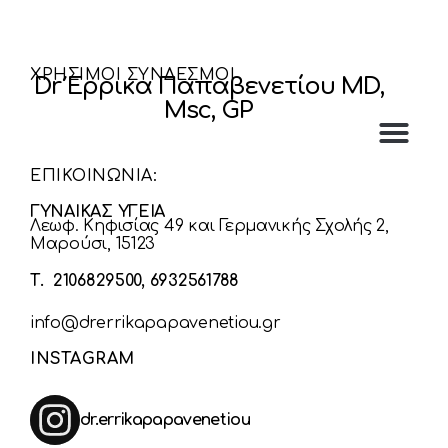
ΧΡΗΣΙΜΟΙ ΣΥΝΔΕΣΜΟΙ
Dr Έρρικα Παπαβενετίου MD,
Msc, GP
ΕΠΙΚΟΙΝΩΝΙΑ:
ΓΥΝΑΙΚΑΣ ΥΓΕΙΑ
Λεωφ. Κηφισίας 49 και Γερμανικής Σχολής 2,
Μαρούσι, 15123
Τ. 2106829500, 6932561788
info@drerrikapapavenetiou.gr
INSTAGRAM
dr.errikapapavenetiou