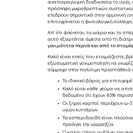
αναπαραγωγική διαδικασία το υγιές 
πρόσληψη μικροθρεπτικών συστατικών
επιδρούν σημαντικά στην ορμονική ισο
επιτυγχάνεται η φυσιολογική σύλληψη
Απ’ ότι φαίνεται, το ωάριο και το σπ
αυτό εξαρτάται άμεσα από τη διατροφ
γονιμότητα περνά και από το στομά
Καλό είναι εσείς που ετοιμάζεστε, 
εξωσωματική γονιμοποίηση να γνωρίζ
σύμμαχο στην πολύτιμη προσπάθειά 
Το ιδανικό βάρος για επιτυχημέ
Καλό είναι κάθε γεύμα να αποτ
δεδομένο ότι έχουν 83% περισ
Οι ξηροί καρποί περιέχουν ω-3
υγιών κυττάρων.
Τα εσπεριδοειδή είναι πλούσια 
προάγει την ωορρηξία.
Ο καλός ύπνος αυξάνει την πα