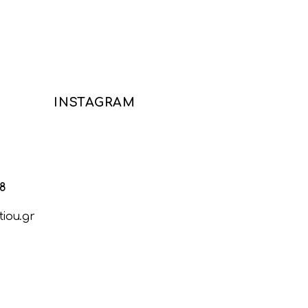
INSTAGRAM
88
iou.gr