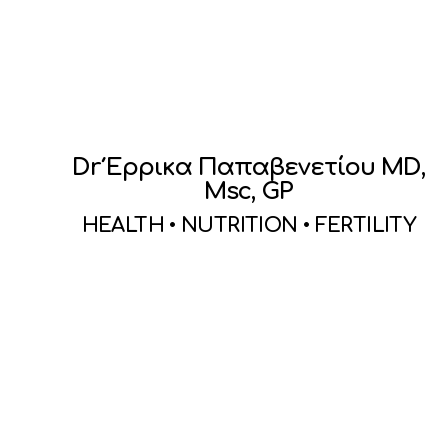
Dr Έρρικα Παπαβενετίου MD,
Msc, GP
HEALTH • NUTRITION • FERTILITY