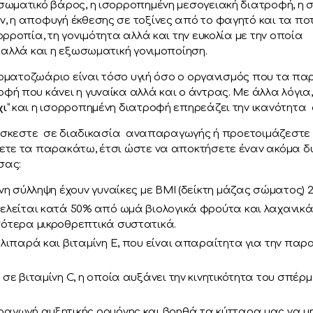
σωματικό βάρος, η ισορροπημένη μεσογειακή διατροφή, η 
, η αποφυγή έκθεσης σε τοξίνες από το φαγητό και τα πο
ρροπία, τη γονιμότητα αλλά και την ευκολία με την οποία
 αλλά και η εξωσωματική γονιμοποίηση.
ερματοζωάριο είναι τόσο υγιή όσο ο οργανισμός που τα παρ
ή που κάνει η γυναίκα αλλά και ο άντρας. Με άλλα λόγια, 
χι
” και η ισορροπημένη διατροφή επηρεάζει την ικανότητα 
βρίσκεστε σε διαδικασία αναπαραγωγής ή προετοιμάζεστε 
ετε τα παρακάτω, έτσι ώστε να αποκτήσετε έναν ακόμα δ
σας:
νη σύλληψη έχουν γυναίκες με ΒΜΙ (δείκτη μάζας σώματος) 2
ελείται κατά 50% από ωμά βιολογικά φρούτα και λαχανικά
σότερα μικροθρεπτικά συστατικά.
 λιπαρά και βιταμίνη Ε, που είναι απαραίτητα για την πα
σε βιταμίνη C, η οποία αυξάνει την κινητικότητα του σπέρ
ραγωγή αυξητικής ορμόνης και βοηθά τα κύτταρα μας να μ