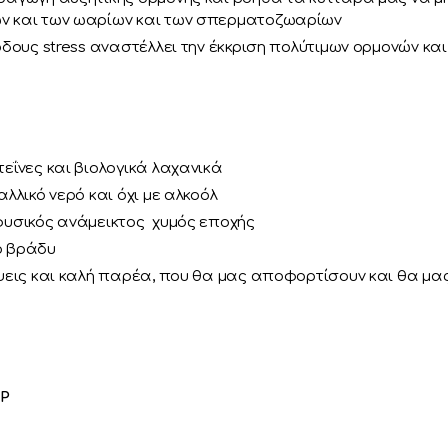
ν και των ωαρίων και των σπερματοζωαρίων
δους stress αναστέλλει την έκκριση πολύτιμων ορμονών κα
εΐνες και βιολογικά λαχανικά
αλλικό νερό και όχι με αλκοόλ
φυσικός ανάμεικτος χυμός εποχής
ο βράδυ
ψεις και καλή παρέα, που θα μας αποφορτίσουν και θα μα
!
GP