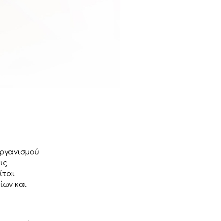
οργανισμού
ις
ίται
ίων και