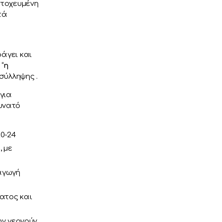
στοχευμένη
τά
άγει και
“
η
σύλληψης .
για
υνατό
0-24
, με
ραγωγή
ματος και
ην γερνούν