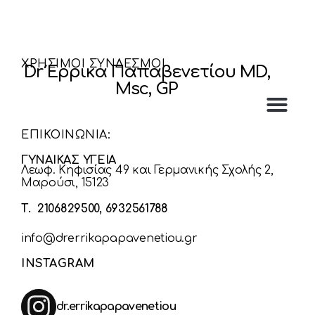
ΧΡΗΣΙΜΟΙ ΣΥΝΔΕΣΜΟΙ
Dr Έρρικα Παπαβενετίου MD,
Msc, GP
ΕΠΙΚΟΙΝΩΝΙΑ:
ΓΥΝΑΙΚΑΣ ΥΓΕΙΑ
Λεωφ. Κηφισίας 49 και Γερμανικής Σχολής 2,
Μαρούσι, 15123
Τ. 2106829500, 6932561788
info@drerrikapapavenetiou.gr
INSTAGRAM
dr.errikapapavenetiou