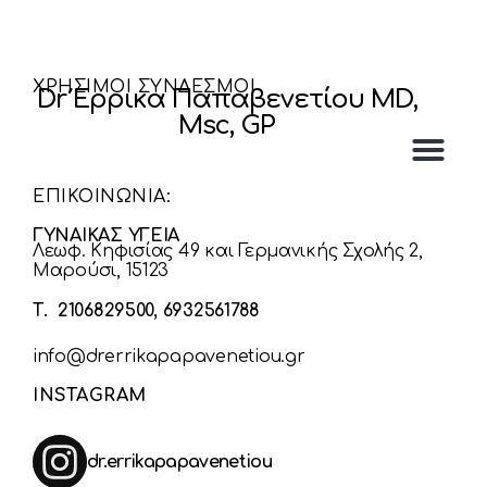
ΧΡΗΣΙΜΟΙ ΣΥΝΔΕΣΜΟΙ
Dr Έρρικα Παπαβενετίου MD,
Msc, GP
ΕΠΙΚΟΙΝΩΝΙΑ:
ΓΥΝΑΙΚΑΣ ΥΓΕΙΑ
Λεωφ. Κηφισίας 49 και Γερμανικής Σχολής 2,
Μαρούσι, 15123
Τ. 2106829500, 6932561788
info@drerrikapapavenetiou.gr
INSTAGRAM
dr.errikapapavenetiou